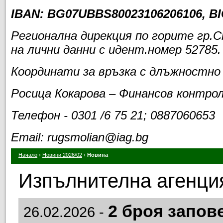
IBAN:
BG07UBBS80023106206106
, B
Регионална дирекция по горите гр.
на лични данни с идент.номер 52785.
Координати за връзка с длъжностно
Росица Кокарова – Финансов контро
Телефон - 0301 /6 75 21; 0887060653
Email: rugsmolian@iag.bg
Начало
›
Новини 2026/02
›
Новина
Изпълнителна агенция
2 броя запов
26.02.2026 -