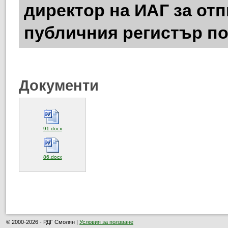
директор на ИАГ за отп
публичния регистър по 
Документи
(отваря се в нов прозорец)
91.docx
(отваря се в нов прозорец)
86.docx
© 2000-2026 - РДГ Смолян |
Условия за ползване