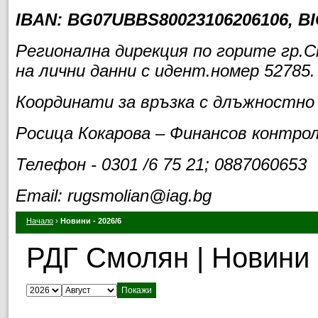
IBAN:
BG07UBBS80023106206106
, B
Регионална дирекция по горите гр.
на лични данни с идент.номер 52785.
Координати за връзка с длъжностно
Росица Кокарова – Финансов контро
Телефон - 0301 /6 75 21; 0887060653
Email: rugsmolian@iag.bg
Начало
›
Новини - 2026/6
РДГ Смолян | Новини
Изберете година:
Изберете месец: