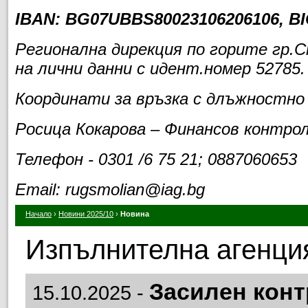
IBAN:
BG07UBBS80023106206106
, B
Регионална дирекция по горите гр.
на лични данни с идент.номер 52785.
Координати за връзка с длъжностно
Росица Кокарова – Финансов контро
Телефон - 0301 /6 75 21; 0887060653
Email: rugsmolian@iag.bg
Начало
›
Новини 2025/10
›
Новина
Изпълнителна агенция
Засилен конт
15.10.2025 -