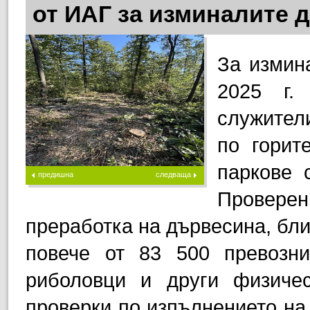
от ИАГ за изминалите д
За измин
2025 г.
служител
по горит
паркове 
предишна
следваща
Проверен
преработка на дървесина, бли
повече от 83 500 превозн
риболовци и други физиче
проверки по изпълнението на 