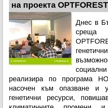
на проекта OPTFORES
Днес в Б
среща 
OPTFORE
генетич
възможнос
предишна
следваща
социалн
реализира по програма HO
насочен към опазване и у
генетични ресурси, повиша
климатичните промени и