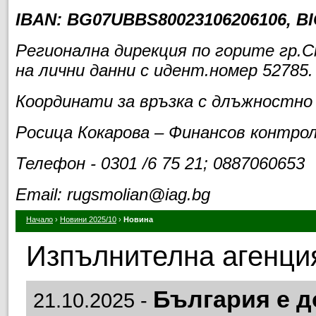
IBAN:
BG07UBBS80023106206106
, B
Регионална дирекция по горите гр.
на лични данни с идент.номер 52785.
Координати за връзка с длъжностно
Росица Кокарова – Финансов контро
Телефон - 0301 /6 75 21; 0887060653
Email: rugsmolian@iag.bg
Начало
›
Новини 2025/10
›
Новина
Изпълнителна агенция
България е д
21.10.2025 -