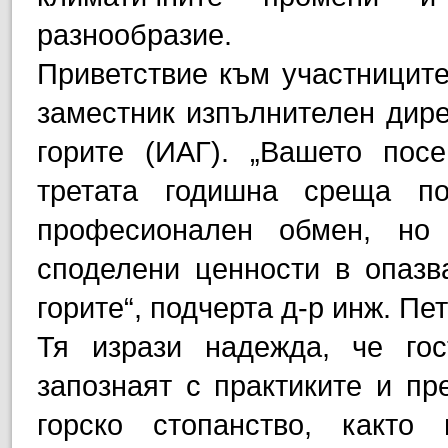
разнообразие.
Приветствие към участниците
заместник изпълнителен дире
горите (ИАГ). „Вашето пос
третата годишна среща п
професионален обмен, но
споделени ценности в опазв
горите“, подчерта д-р инж. Пе
Тя изрази надежда, че го
запознаят с практиките и пр
горско стопанство, какт