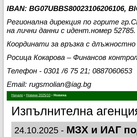
IBAN:
BG07UBBS80023106206106
, B
Регионална дирекция по горите гр.
на лични данни с идент.номер 52785.
Координати за връзка с длъжностно
Росица Кокарова – Финансов контро
Телефон - 0301 /6 75 21; 0887060653
Email: rugsmolian@iag.bg
Начало
›
Новини 2025/10
›
Новина
Изпълнителна агенция
МЗХ и ИАГ п
24.10.2025 -