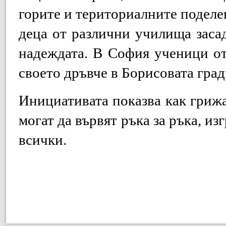
горите и териториалните поделе
деца от различни училища заса
надеждата. В София ученици о
своето дръвче в Борисовата гра
Инициативата показва как грижа
могат да вървят ръка за ръка, из
всички.