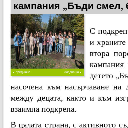
кампания „Бъди смел, 
С подкреп
и храните
втора пор
кампания 
предишна
следваща
детето „Б
насочена към насърчаване на 
между децата, както и към из
взаимна подкрепа.
В цялата страна, с активното с