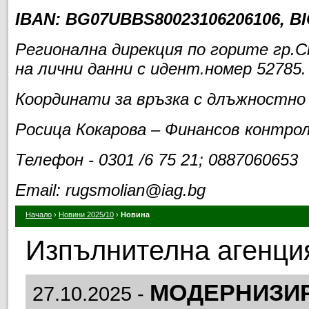
IBAN:
BG07UBBS80023106206106
, B
Регионална дирекция по горите гр.
на лични данни с идент.номер 52785.
Координати за връзка с длъжностно
Росица Кокарова – Финансов контро
Телефон - 0301 /6 75 21; 0887060653
Email: rugsmolian@iag.bg
Начало
›
Новини 2025/10
›
Новина
Изпълнителна агенция
МОДЕРНИЗИР
27.10.2025 -