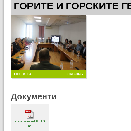
ГОРИТЕ И ГОРСКИТЕ 
предишна
следваща
Документи
Press_releaseEU_IAG.
(отваря се в нов прозорец)
pdf