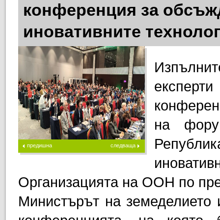
конференция за обсъжд
иновативните технолог
Изпълни
експерти
конферен
на фору
Република
предишна
следваща
иновати
Организацията на ООН по пр
Министърът на земеделието 