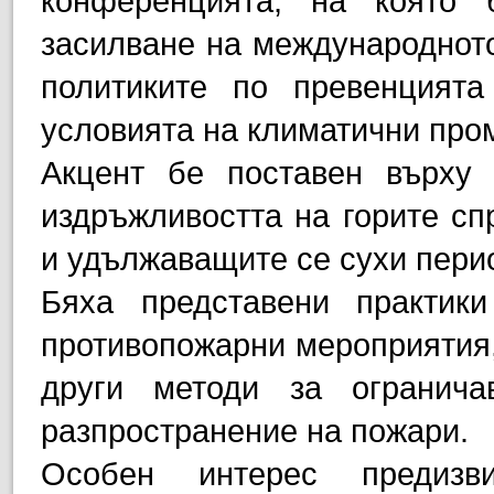
конференцията, на която 
засилване на международното
политиките по превенцият
условията на климатични про
Акцент бе поставен върху 
издръжливостта на горите с
и удължаващите се сухи пери
Бяха представени практик
противопожарни мероприятия,
други методи за огранич
разпространение на пожари.
Особен интерес предизви