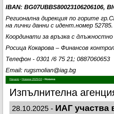
IBAN:
BG07UBBS80023106206106
, B
Регионална дирекция по горите гр.
на лични данни с идент.номер 52785.
Координати за връзка с длъжностно
Росица Кокарова – Финансов контро
Телефон - 0301 /6 75 21; 0887060653
Email: rugsmolian@iag.bg
Начало
›
Новини 2025/10
›
Новина
Изпълнителна агенция
ИАГ участва
28.10.2025 -