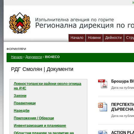
Начало
Новини
Дейности
Стр
ФОРМУЛЯРИ
Начало
›
Документи
›
BIO4ECO
РДГ Смолян | Документи
Брошура B
Ловностопански райони около огнищa
Дата на публи
на АЧС
Закони
Правилници
ПЕРСПЕКТИ
ДЪРВЕСНА
Наредби
Дата на публи
Приложения / Образци
Инвентаризация и планиране
ACTION PL
Областни планове за развитие на