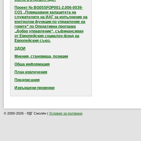
Проект № BG05SFOP001-2.006-0039-
CO1 „Повишаване капацитета на
служителите на ИАГ за изпълнение на
контролни функции по управление на
горите“ по Оперативна програма
„Добро управление“, съфинансиран
от Европейския социален фонд на
Европейския съюз.
ЗДОИ
Мнения, становища, позиции
Обща информация
План извлечения
Предписания
Извършени проверки
© 2000-2026 - РДГ Смолян |
Условия за ползване