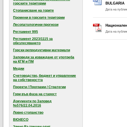
BULGARIA
горските територии
Дата на публи
Стопанисване на горите
Промени в горските територии
Лесопатологични прогнози
Национален 
Регламент 995
Дата на публи
Регламент 2023/1115 за
обезлесяването
Горски репродуктивни материали
Заповеди за изваждане от употреба
на КГМ и ПМ
Медии
Счетоводство, бюджет и управление
на собствеността
Проекти / Програми / Стратегии
Гори във фаза на старост
Документи по Заповед
№576/22.04.2016
Ловно стопанство
BIO4ECO
Звено Вътрешен одит